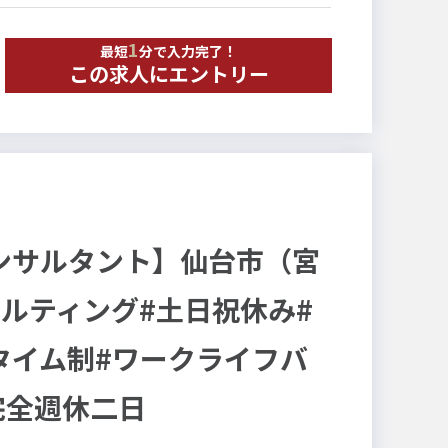
L（人生並びに生活の質）向上に貢献することが、私た
1
最短
分で入力完了！
この求人にエントリー
ンサルタント】仙台市（宮
ルティング#土日祝休み#
タイム制#ワークライフバ
完全週休二日