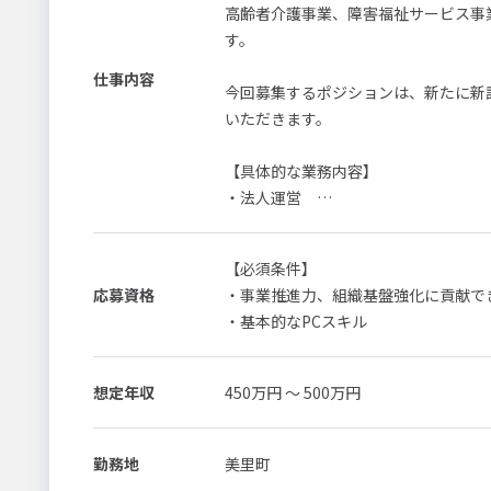
高齢者介護事業、障害福祉サービス事
す。
仕事内容
以上
今回募集するポジションは、新たに新
いただきます。
【具体的な業務内容】
・法人運営
不動産
・事業開発
【必須条件】
より一層強固な組織基盤を確立するた
応募資格
・事業推進力、組織基盤強化に貢献で
新たな人材を募集いたします。
情報通信
・基本的なPCスキル
変更の範囲：会社の定める業務
コンサル
想定年収
450万円 ～ 500万円
＜当社の魅力＞
「質の高いサービス」へのこだわり
ご利用者様一人ひとりの「したい」を
勤務地
美里町
医療
す。その証として、ISO9001認証取