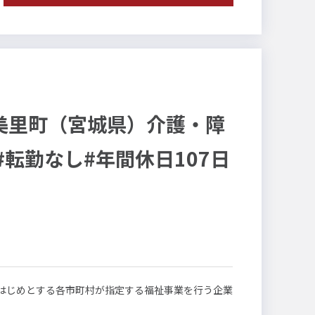
の整備、改善、運用ルールの整備
ティング
および目標達成を目指した改善活動の企画、推進
の推進）
美里町（宮城県）介護・障
ダイバーシティ推進、人財育成など）の企画、推進
転勤なし#年間休日107日
電気・その他）
製造拠点
営のかじ取り担当
生
をはじめとする各市町村が指定する福祉事業を行う企業