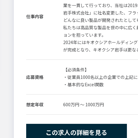
業を一貫して行っており、当社は201
岩手株式会社」に社名変更した、フラ
仕事内容
どんなに良い製品が開発されたとして
私たちは高品質な製品を世の中に広く
ョンを担っています。
2024年にはキオクシアホールディング
が完成となり、キオクシア岩手は更な
今回のポジションは、
【必須条件】
会社成長や価値向上の企画を行う経営
応募資格
・従業員1000名以上の企業での上記
・基本的なExcel関数
適性に応じて下記いずれかの業務を担
【具体的な業務内容】
想定年収
600万円 ～ 1000万円
①BCM（事業継続とリスク管理の推進
・リスクアセスメント活動を推進、分
・事業影響分析（BIA）の実施
この求人の詳細を見る
・目標復旧時間（RTO）の設定