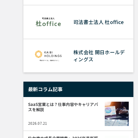
営業
司法書士法人 杜office
事務・アシス
人事・総務・
株式会社 開日ホールデ
ィングス
ITエンジニア
最新コラム記事
デザイン・コ
SaaS営業とは？仕事内容やキャリアパ
スを解説
その他
2026.07.21