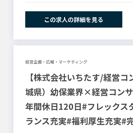
地域社会に根差し、ご利用者様のQO
ちの使命です。
保険
この求人の詳細を見る
製造
その他
経営企画・広報・マーケティング
【株式会社いちたす/経営コ
城県）幼保業界×経営コンサ
年間休日120日#フレックス
ランス充実#福利厚生充実#