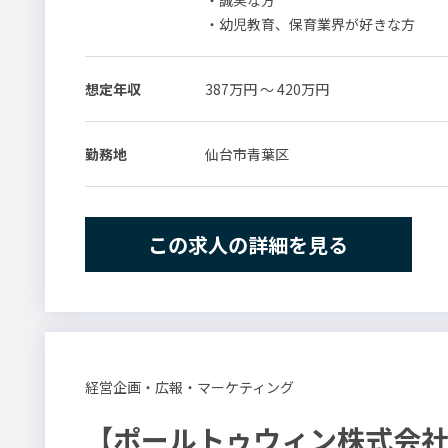
・誠実な方
現場で働く保育士の先生方をどのよう
17
・幼児教育、保育業界が好きな方
数
件
ビス「コンパスブック」を活用し、理
検索
◎国からの資金支援に対するサポート
想定年収
387万円 ～ 420万円
①行政書類作成の支援
②制度の解説（補助金・給付金・委託
幼児教育保育業界には、様々な補助
勤務地
仙台市青葉区
園の状況に応じて、最適な加算や補
変更の範囲：会社の定める業務
この求人の詳細を見る
経営企画・広報・マーケティング
【ポールトゥウィン株式会社