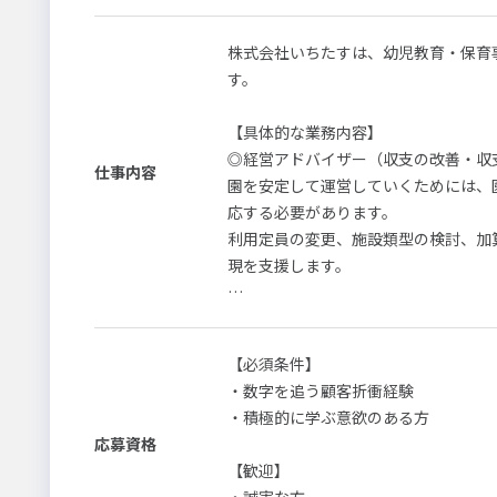
町/七ヶ浜町/利府町/女川町
株式会社いちたすは、幼児教育・保育
す。
市/岩沼市/蔵王町/七ヶ宿町/大河原/村田町/柴田町/川崎町/丸森町/亘理町/山
【具体的な業務内容】
◎経営アドバイザー（収支の改善・収
仕事内容
園を安定して運営していくためには、
応する必要があります。
市/富谷市/大和町/大郷町/大衡村/色麻町/加美町/涌谷町/美里町
利用定員の変更、施設類型の検討、加
現を支援します。
◎採用マーケティング（園児募集の支
園児募集の方法について、園が置かれ
【必須条件】
園児数は園の収入に直結しますが、日
・数字を追う顧客折衝経験
競争が激化しています。
・積極的に学ぶ意欲のある方
そのため、競合園と差別化を図りなが
応募資格
【歓迎】
◎育成方針のスキーム作成（保育士マ