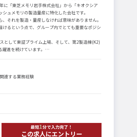
9年に「東芝メモリ岩手株式会社」から「キオクシア
ッシュメモリの製造量産に特化した会社です。
も、それを製造・量産しなければ意味がありません。
届けるという点で、グループ内でとても重要なポジシ
スとして東証プライム上場、そして、第2製造棟(K2)
る躍進を続けています。
のかじ取りを担う「経営企画職」です。
に関連する業務経験
当していただきます。
）
析
1
最短
分で入力完了！
この求人にエントリー