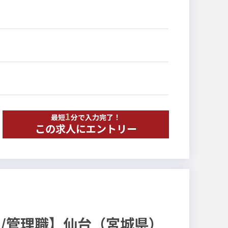
にマネジメントするかについて、職員研修や弊社サー
想の状態を目指すサポートを行います。
する
費支援）
金や助成金、給付費・委託費の加算項目があります。
助金の申請をサポートし、園の運営を最適化します。
1
最短
分で入力完了！
この求人にエントリー
/管理職】仙台（宮城県）