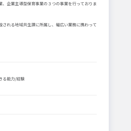
業、企業主導型保育事業の３つの事業を行っておりま
未満
設される地域共生課に所属し、幅広い業務に携わって
め、事業の推進と事業基盤の保守にご尽力いただける
きる能力/経験
叶えるために、質の高いサービス提供を追求していま
得を積極的に推進中です。