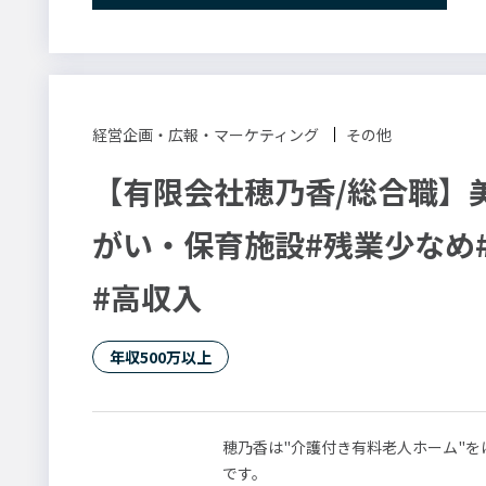
・初動対応、事業継続対応（BCP）
経営企画・広報・マーケ
②コスト戦略（コスト最適化の推進）
・短期中長期のコスト削減目標設定、
タント
経理・財務
・コストの中期計画策定・改善推進
経営企画・広報・マーケティング
その他
③サステナビリティ（持続可能な経営
【有限会社穂乃香/総合職】
労務・法務
専門職（士業等）
・SDGs活動（環境保全、地域貢献、
・広報活動（HP、各種メディア）
がい・保育施設#残業少なめ#
【おすすめポイント】
・SE・Web関連職
技術職（建築・土木・
#高収入
・世界トップクラスのシェアを支える
・会社成長や価値向上の企画を行う経
・ワークライフバランスと安心の環境
ーディネーター
サービス・販売
年収500万以上
・長く安心して働ける充実した福利厚
変更の範囲：会社の定める業務
穂乃香は"介護付き有料老人ホーム"
です。