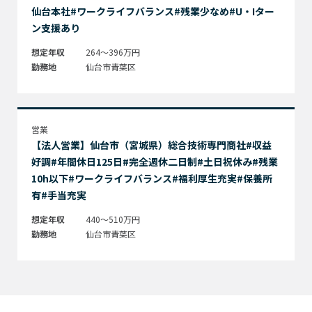
仙台本社#ワークライフバランス#残業少なめ#U・Iター
ン支援あり
想定年収
264～396万円
勤務地
仙台市青葉区
営業
【法人営業】仙台市（宮城県）総合技術専門商社#収益
好調#年間休日125日#完全週休二日制#土日祝休み#残業
10h以下#ワークライフバランス#福利厚生充実#保養所
有#手当充実
想定年収
440～510万円
勤務地
仙台市青葉区