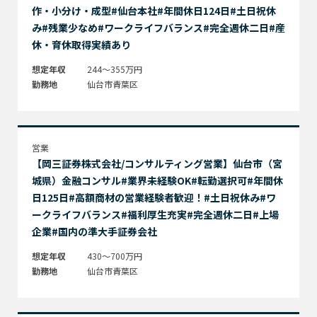
作・小分け・成型#仙台本社#年間休日124日#土日祝休
み#残業少なめ#ワークライフバランス#完全週休二日#産
休・育休取得実績あり
想定年収
244～355万円
勤務地
仙台市青葉区
営業
【岡三証券株式会社/コンサルティング営業】仙台市（宮
城県）金融コンサル#業界未経験OK#転勤選択可#年間休
日125日#高額商材の営業経験者歓迎！#土日祝休み#ワ
ークライフバランス#福利厚生充実#完全週休二日#上場
企業#国内の準大手証券会社
想定年収
430～700万円
勤務地
仙台市青葉区