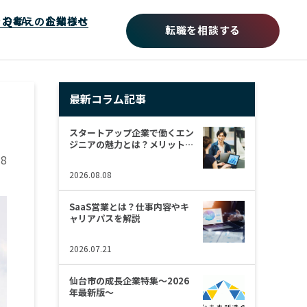
をお考えの企業様へ
Q&A
お知らせ
転職を相談する
最新コラム記事
スタートアップ企業で働くエン
ジニアの魅力とは？メリット・
デメリットを解説
18
2026.08.08
SaaS営業とは？仕事内容やキ
ャリアパスを解説
2026.07.21
仙台市の成長企業特集～2026
年最新版～