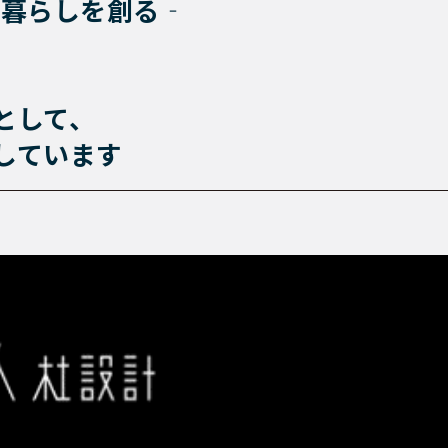
な暮らしを創る‐
として、
しています