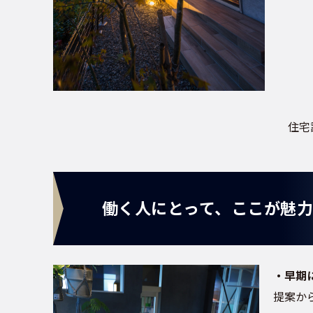
住宅設計・現場監理 年収
働く人にとって、ここが魅力
・早期
提案か