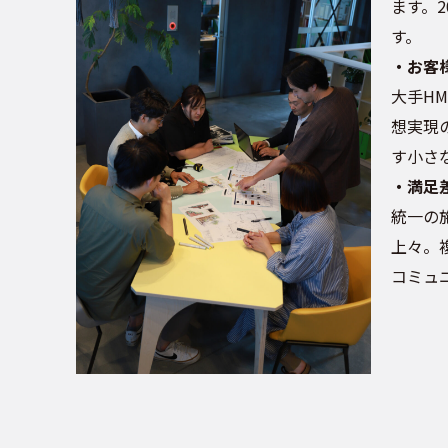
ます。
す。
・お客
大手H
想実現
す小さ
・満足
統一の
上々。
コミュ