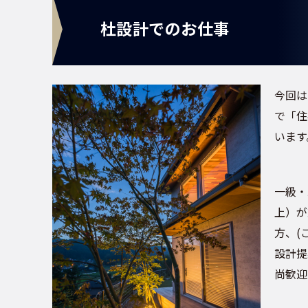
杜設計でのお仕事
今回は
で「住
います
一級・
上）が
方、(
設計提
尚歓迎