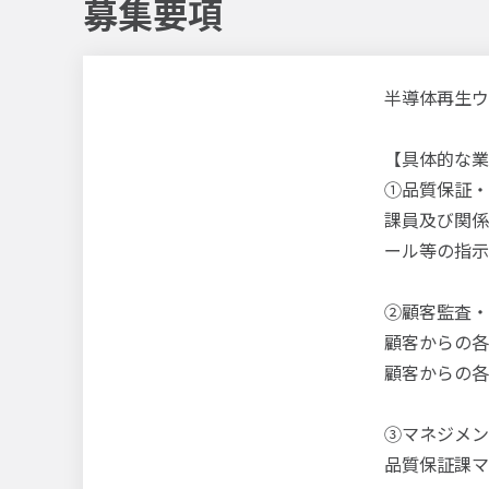
募集要項
半導体再生ウ
【具体的な業
①品質保証・
課員及び関係
ール等の指示
②顧客監査・
顧客からの各
顧客からの各
③マネジメン
品質保証課マ