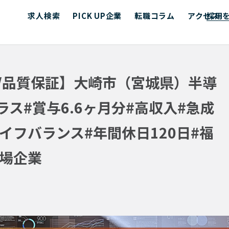
求人検索
PICK UP企業
転職コラム
アクセス
採用
gies/品質保証】大崎市（宮城県）半導
ス#賞与6.6ヶ月分#高収入#急成
イフバランス#年間休日120日#福
上場企業