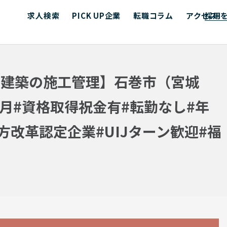
求人検索
PICK UP企業
転職コラム
アクセス
採用
宅建築の施工管理】石巻市（宮城
月#資格取得祝金有#転勤なし#年
方改革認定企業#UIJターン歓迎#福