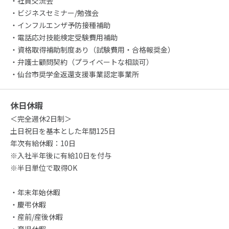
・社員交流会
・ビジネスセミナー/勉強会
・インフルエンザ予防接種補助
・電話応対技能検定受験費用補助
・資格取得補助制度あり（試験費用・合格報奨金）
・弁護士顧問契約（プライベートな相談可）
・仙台市奨学金返還支援事業認定事業所
休日休暇
＜完全週休2日制＞
土日祝日を基本とした年間125日
年次有給休暇：10日
※入社半年後に有給10日を付与
※半日単位で取得OK
・年末年始休暇
・慶弔休暇
・産前/産後休暇