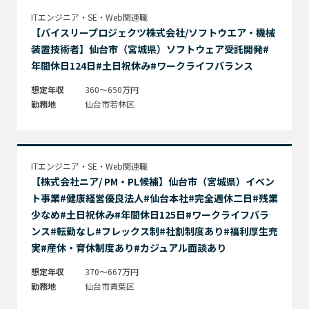
ITエンジニア・SE・Web関連職
【バイスリープロジェクツ株式会社/ソフトウエア・機械
装置技術者】仙台市（宮城県）ソフトウェア受託開発#
年間休日124日#土日祝休み#ワークライフバランス
想定年収
360～650万円
勤務地
仙台市若林区
ITエンジニア・SE・Web関連職
【株式会社ニア/ PM・PL候補】仙台市（宮城県）イベン
ト事業#健康経営優良法人#仙台本社#完全週休二日#残業
少なめ#土日祝休み#年間休日125日#ワークライフバラ
ンス#転勤なし#フレックス制#社割制度あり#福利厚生充
実#産休・育休制度あり#カジュアル面談あり
想定年収
370～667万円
勤務地
仙台市青葉区