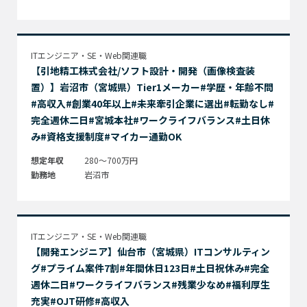
ITエンジニア・SE・Web関連職
【引地精工株式会社/ソフト設計・開発（画像検査装
置）】岩沼市（宮城県）Tier1メーカー#学歴・年齢不問
#高収入#創業40年以上#未来牽引企業に選出#転勤なし#
完全週休二日#宮城本社#ワークライフバランス#土日休
み#資格支援制度#マイカー通勤OK
想定年収
280～700万円
勤務地
岩沼市
ITエンジニア・SE・Web関連職
【開発エンジニア】仙台市（宮城県）ITコンサルティン
グ#プライム案件7割#年間休日123日#土日祝休み#完全
週休二日#ワークライフバランス#残業少なめ#福利厚生
充実#OJT研修#高収入