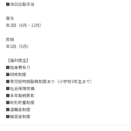
■休日出勤手当
賞与
年2回（6月・12月）
昇給
年1回（5月）
【福利厚生】
■独身寮有り
■研修制度
■育児短時間勤務制度あり（小学校3年生まで）
■社会保険完備
■永年勤続表彰
■財形貯蓄制度
■退職金制度
■報奨金制度