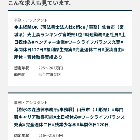
こんな求人も見ています。
事務・アシスタント
◆未経験OK【司法書士法人杜office / 事務】仙台市（宮
城県）売上高ランキング宮城県1位#時短勤務#正社員#土
日祝休み#ベンチャー企業#ワークライフバランス充実#
年間休日127日#福利厚生充実#完全週休二日#服装自由#
産休・育休取得実績あり
想定年収
225～263万円
勤務地
仙台市青葉区
事務・アシスタント
【樹氷の森法律事務所/事務職】山形市（山形県）#専門
職キャリア取得可能#土日祝休み#ワークライフバランス
充実#完全週休二日#残業少なめ#年間休日120日
想定年収
216～216万円