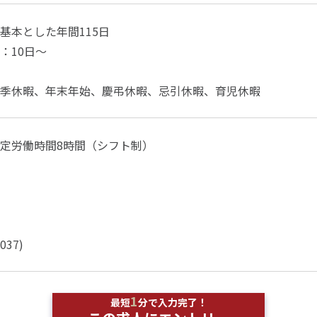
基本とした年間115日
：10日～
季休暇、年末年始、慶弔休暇、忌引休暇、育児休暇
定労働時間8時間（シフト制）
）
037)
1
最短
分で入力完了！