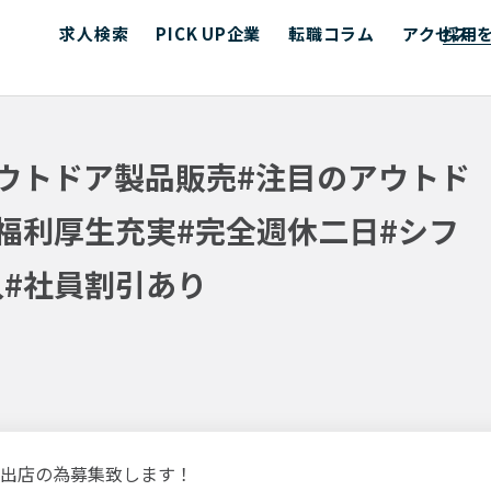
求人検索
PICK UP企業
転職コラム
アクセス
採用
ウトドア製品販売#注目のアウトド
#福利厚生充実#完全週休二日#シフ
入#社員割引あり
出店の為募集致します！