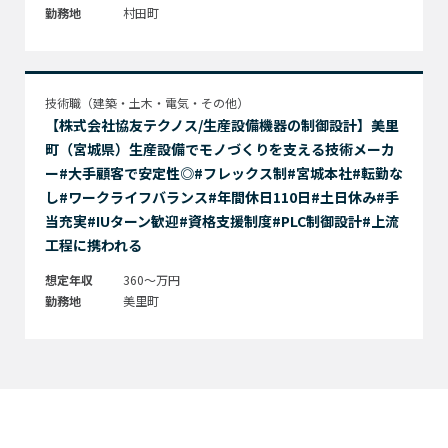
勤務地
村田町
技術職（建築・土木・電気・その他）
【株式会社協友テクノス/生産設備機器の制御設計】美里
町（宮城県）生産設備でモノづくりを支える技術メーカ
ー#大手顧客で安定性◎#フレックス制#宮城本社#転勤な
し#ワークライフバランス#年間休日110日#土日休み#手
当充実#IUターン歓迎#資格支援制度#PLC制御設計#上流
工程に携われる
想定年収
360～万円
勤務地
美里町