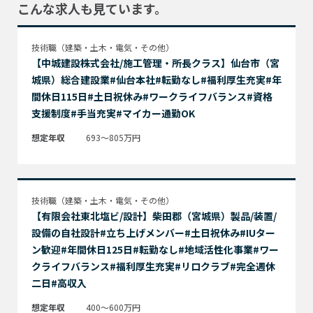
こんな求人も見ています。
技術職（建築・土木・電気・その他）
【中城建設株式会社/施工管理・所長クラス】仙台市（宮
城県）総合建設業#仙台本社#転勤なし#福利厚生充実#年
間休日115日#土日祝休み#ワークライフバランス#資格
支援制度#手当充実#マイカー通勤OK
想定年収
693～805万円
技術職（建築・土木・電気・その他）
【有限会社東北塩ビ/設計】柴田郡（宮城県）製品/装置/
設備の自社設計#立ち上げメンバー#土日祝休み#IUター
ン歓迎#年間休日125日#転勤なし#地域活性化事業#ワー
クライフバランス#福利厚生充実#リロクラブ#完全週休
二日#高収入
想定年収
400～600万円