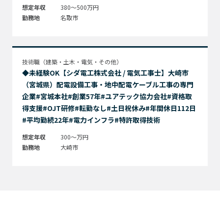
想定年収
380～500万円
勤務地
名取市
技術職（建築・土木・電気・その他）
◆未経験OK【シダ電工株式会社 / 電気工事士】大崎市
（宮城県）配電設備工事・地中配電ケーブル工事の専門
企業#宮城本社#創業57年#ユアテック協力会社#資格取
得支援#OJT研修#転勤なし#土日祝休み#年間休日112日
#平均勤続22年#電力インフラ#特許取得技術
想定年収
300～万円
勤務地
大崎市