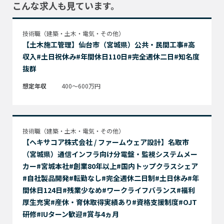
こんな求人も見ています。
技術職（建築・土木・電気・その他）
【土木施工管理】仙台市（宮城県）公共・民間工事#高
収入#土日祝休み#年間休日110日#完全週休二日#知名度
抜群
想定年収
400～600万円
技術職（建築・土木・電気・その他）
【ヘキサコア株式会社 / ファームウェア設計】名取市
（宮城県）通信インフラ向け分電盤・監視システムメー
カー#宮城本社#創業80年以上#国内トップクラスシェア
#自社製品開発#転勤なし#完全週休二日制#土日休み#年
間休日124日#残業少なめ#ワークライフバランス#福利
厚生充実#産休・育休取得実績あり#資格支援制度#OJT
研修#IUターン歓迎#賞与4ヵ月