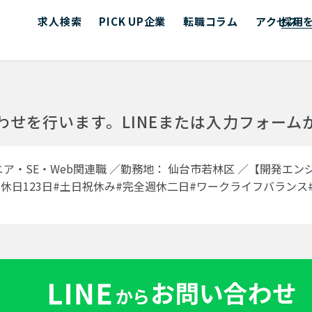
求人検索
PICK UP企業
転職コラム
アクセス
採用
わせを行います。
LINEまたは入力フォー
ニア・SE・Web関連職
／勤務地： 仙台市若林区 ／【開発エン
休日123日#土日祝休み#完全週休二日#ワークライフバランス#