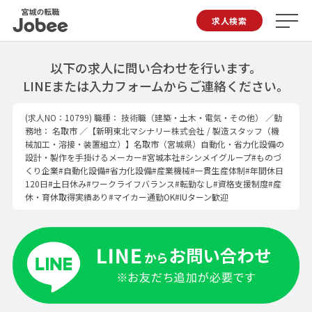
Jobee
求人検索
以下の求人に問い合わせを行います。
LINEまたは入力フォームからご連絡ください。
(求人NO：10799)
職種：
技術職（建築・土木・電気・その他）
／勤
務地： 名取市 ／【新明東北マシナリー株式会社 / 製造スタッフ（機
械加工・溶接・装置組立）】名取市（宮城県）自動化・省力化設備の
設計・製作を手掛けるメーカー#宮城本社#シンメイグループ#ものづ
くり企業#自動化設備#省力化設備#産業機械#一貫生産体制#年間休日
120日#土日休み#ワークライフバランス#転勤なし#資格支援制度#産
休・育休取得実績あり#マイカー通勤OK#IUターン歓迎