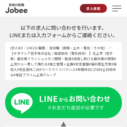
Jobee
求人検索
以下の求人に問い合わせを行います。
LINEまたは入力フォームからご連絡ください。
(求人NO：10623)
職種：
技術職（建築・土木・電気・その他）
／
【キオクシア岩手株式会社 / 施設技術（電気技術） 】北上市（岩手
県）最先端フラッシュメモリ開発・製造#成長し続ける最先端の現場#
上流から一貫して携わる#施工管理＋企画#安定基盤#福利厚生充実#高
収入#完全週休二日#ワークライフバランス#年間休日125日#土日祝休
み#東証プライム上場グループ