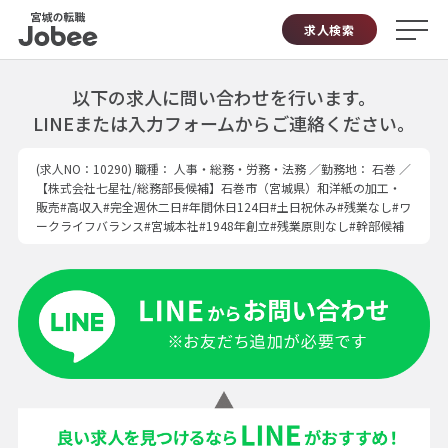
Jobee
求人検索
以下の求人に問い合わせを行います。
LINEまたは入力フォームからご連絡ください。
(求人NO：10290)
職種：
人事・総務・労務・法務
／勤務地： 石巻 ／
【株式会社七星社/総務部長候補】石巻市（宮城県）和洋紙の加工・
販売#高収入#完全週休二日#年間休日124日#土日祝休み#残業なし#ワ
ークライフバランス#宮城本社#1948年創立#残業原則なし#幹部候補